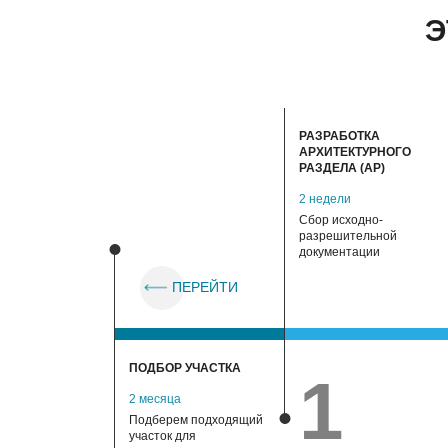
Таким образом, строительство дома из газоб
Э
обойдется дешевле, чем из других материал
экономить на отоплении и кондиционирован
РАЗРАБОТКА
АРХИТЕКТУРНОГО
РАЗДЕЛА (АР)
2 недели
Сбор исходно-
разрешительной
документации
ПЕРЕЙТИ
ПОДБОР УЧАСТКА
1
2 месяца
Подберем подходящий
участок для