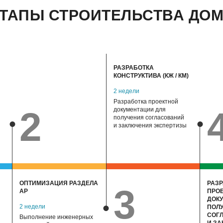
етона не только
ТАПЫ СТРОИТЕЛЬСТВА ДО
ов, но еще и позволит
ии.
РАЗРАБОТКА
КОНСТРУКТИВА (КЖ / КМ)
2 недели
Разработка проектной
2
документации для
получения согласований
и заключения экспертизы
ОПТИМИЗАЦИЯ РАЗДЕЛА
РАЗ
3
АР
ПРО
ДОК
2 недели
ПОЛ
СОГ
Выполнение инженерных