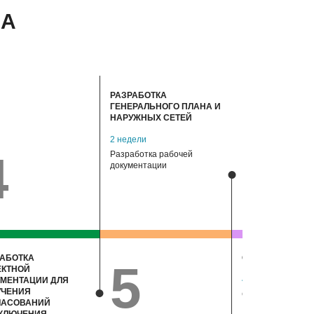
МА
РАЗРАБОТКА
ГЕНЕРАЛЬНОГО ПЛАНА И
НАРУЖНЫХ СЕТЕЙ
2 недели
4
Разработка рабочей
документации
ПЕРЕЙТ
РАБОТКА
СТРОИТЕЛЬСТВ
5
ЕКТНОЙ
4 месяца
УМЕНТАЦИИ ДЛЯ
УЧЕНИЯ
Строительный пр
ЛАСОВАНИЙ