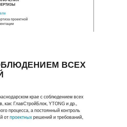
АКЛЮЧЕНИЯ
ПЕРТИЗЫ
дели
ертиза проектной
ментации
ОБЛЮДЕНИЕМ ВСЕХ
Й
Краснодарском крае с соблюдением всех
, как: ГлавCтройБлок, YTONG и др.,
го процесса, а постоянный контроль
ий от
проектных
решений и требований,