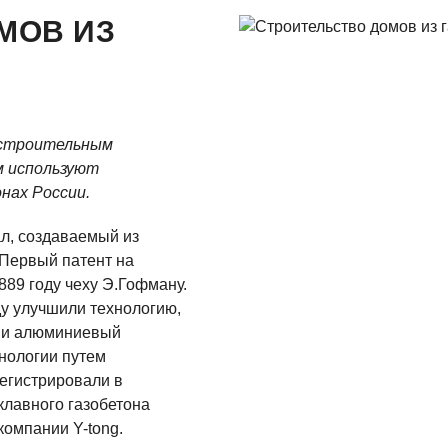
МОВ ИЗ
 строительным
м используют
нах России.
л, создаваемый из
 Первый патент на
889 году чеху Э.Гофману.
у улучшили технологию,
я и алюминиевый
хнологии путем
егистрировали в
клавного газобетона
компании Y-tong.