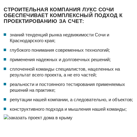
концептуальные схемы инженерных сетей, отделочные
решения;
СТРОИТЕЛЬНАЯ КОМПАНИЯ ЛУКС СОЧИ
ОБЕСПЕЧИВАЕТ КОМПЛЕКСНЫЙ ПОДХОД К
Выполнить полный укрупненный расчет стоимости
ПРОЕКТИРОВАНИЮ ЗА СЧЕТ:
проекта для понимания бюджета;
Проведение анализа и формирование предложений по
знаний тенденций рынка недвижимости Сочи и
рационализации;
Краснодарского края;
Рассчитать детальную смету на общестроительные
глубокого понимания современных технологий;
работы по окончанию проекта;
применения надежных и долговечных решений;
Внести финальные пожелания, возникшие в процессе
проектирования, подготовить все альбомы;
сплоченной команды специалистов, нацеленных на
результат всего проекта, а не его частей;
Рассчитать все работы по проекту, сверстать бюджет,
обсудить возможности оптимизации во времени и риски
реальности и постоянного тестирования применяемых
проекта, начать строительство.
решений на практике;
репутации нашей компании, а следовательно, и объектов;
Имея много лет практики мы изучили слабые стороны
конструктивного подхода и мышления нашей команды;
всех нереализованных проектов, нашли места, где нужно
помогать нашим Заказчикам предоставлением более
нацеленность на результат – готовый построенный нами
детальной информации, мы научили свои головы
под ключ дом.
работать за Вас для максимального фокуса на результат,